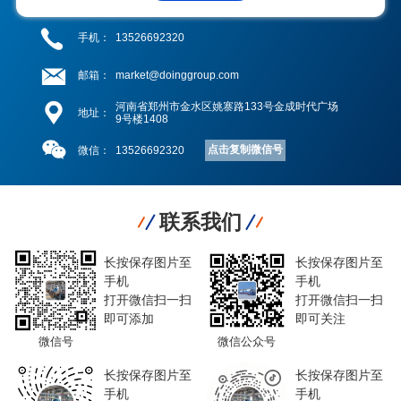
手机：
13526692320
邮箱：
market@doinggroup.com
河南省郑州市金水区姚寨路133号金成时代广场
地址：
9号楼1408
点击复制微信号
微信：
13526692320
联系我们
长按保存图片至
长按保存图片至
手机
手机
打开微信扫一扫
打开微信扫一扫
即可添加
即可关注
微信号
微信公众号
长按保存图片至
长按保存图片至
手机
手机