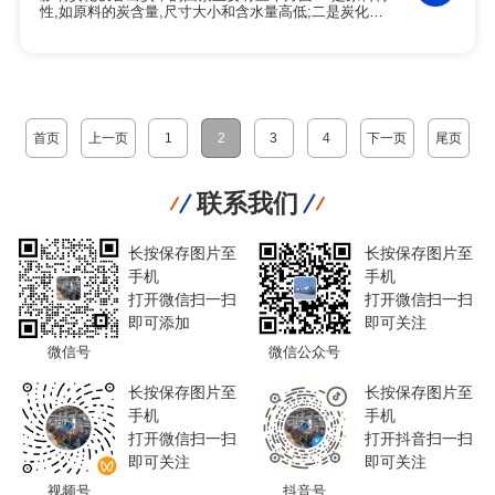
性,如原料的炭含量,尺寸大小和含水量高低;二是炭化工
艺,包括炭化温度,升温速率和炉内的含氧量;三是设备水
平,如炭化设备的密封性和热效率.因此,想要提高炭化设
备的出炭率也要从这三方面入手.
首页
上一页
1
2
3
4
下一页
尾页
联系我们
长按保存图片至
长按保存图片至
手机
手机
打开微信扫一扫
打开微信扫一扫
即可添加
即可关注
微信号
微信公众号
长按保存图片至
长按保存图片至
手机
手机
打开微信扫一扫
打开抖音扫一扫
即可关注
即可关注
视频号
抖音号