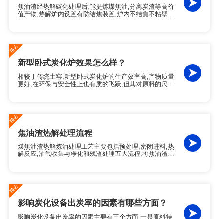
焦油渣经热解碳化处理后,能提炼煤焦油,分离炭渣等高价
值产物,热解炉内设置有防结焦装置,炉内不结焦不粘壁,
无需人工清焦,生产效率高,安全性更好.河南东盈焦油渣
热解碳化处理技术在"三化"处置,技术适应性广,耐高温,抗
腐蚀方面有着突出的优势.
新型卧式炭化炉效果怎么样？
相较于传统土窑,新型卧式炭化炉的生产效率高,产物质量
更好,在环保与安全性上也有质的飞跃,但其对原料的尺寸
和含水率有要求,且需要专业的操作与维护,如果您有稳定
的原料,规模化生产需求并身处环保严控地区,投资一台新
型卧式炭化炉是一个明智的选择.
焦油渣热解处理流程
煤焦油渣热解炼油处理工艺主要包括预处理,密闭进料,热
解反应,油气收集与净化和残渣处理五大流程,将焦油渣中
的有机物转化为油,气和固体残渣三相产物.东盈煤焦油渣
热解炉内设置有防结焦装置,炉内不结焦不粘壁,无需人工
清焦,具有生产效率高,安全性更好的特点.
影响炭化设备出炭率的因素有哪些方面？
影响炭化设备出炭率的因素主要有三个方面:一是原料特