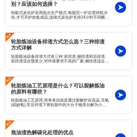
别？应该如何选择？
间歇式炭化炉采用批次生产模式,每烧完一炉后需停机冷
却,才可开炉收集成品;连续式炭化炉支持24小时不间断运
行,实现一端连续进料,另一端同步出炭,无需等待冷却即
可收集成品.在设备选型时,需综合考量日处理量,原料稳
定性及投资预算等关键因素.
轮胎炼油设备排渣方式怎么选？三种排渣
方式详解
轮胎炼油设备排渣方式有三种:前排渣,侧排渣和后排渣.
前排渣适合预算少,对环保要求不高的厂家;侧排渣适合场
地足够,对生产效率和环保性能有一定要求的轮胎炼油厂;
后排渣适合预算充足,追求高环保标准和连续生产的轮胎
炼油厂家.
轮胎炼油工艺原理是什么？可以裂解炼油
的原料有哪些？
轮胎炼油工艺原理,简单来说就是通过裂解炉在高温,无氧
(或缺氧),常压环境下将轮胎中的大分子物质分解为小分
子物质.轮胎炼油工艺分为四个核心步骤:预处理,裂解,冷
凝和排渣.除了废轮胎,还有很多固废,危废原料也能够通
过裂解工艺提炼裂解油.
焦油渣热解碳化处理的优点